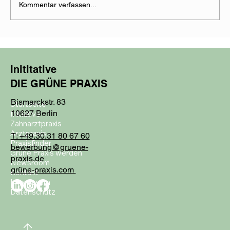
Kommentar verfassen...
DIE GRÜNE PRAXIS in der Zahn Zeitung
Schweiz
Inititative
DIE GRÜNE PRAXIS
Bismarckstr. 83
Startseite
10627 Berlin
Initiative
Zahnarztpraxis
Arztpraxis
T: +49.30.31 80 67 60
Praxisfinder
bewerbung@gruene-
Grüne Praxis werden
praxis.de
Newsroom
grüne-praxis.com
Kontakt
Impressum
Datenschutz