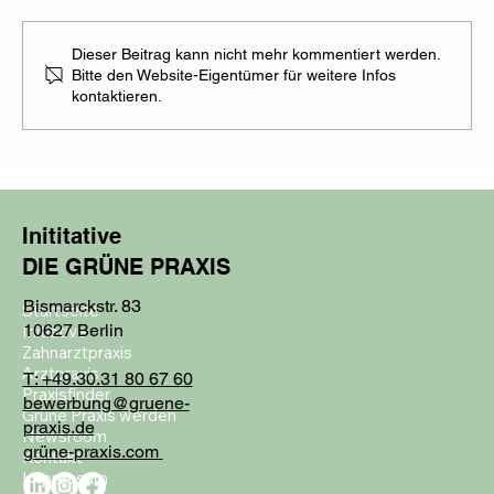
Dieser Beitrag kann nicht mehr kommentiert werden.
Bitte den Website-Eigentümer für weitere Infos
kontaktieren.
Nachhaltigkeit ist für uns eine
Herzensangelegenheit
Inititative
DIE GRÜNE PRAXIS
Bismarckstr. 83
Startseite
10627 Berlin
Initiative
Zahnarztpraxis
Arztpraxis
T: +49.30.31 80 67 60
Praxisfinder
bewerbung@gruene-
Grüne Praxis werden
praxis.de
Newsroom
grüne-praxis.com
Kontakt
Impressum