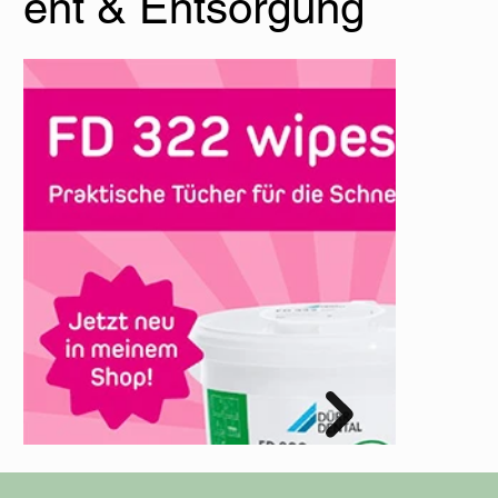
ent & Entsorgung
Zahnputztablette
Denttabs