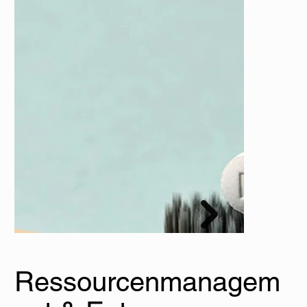
FD green Desinfektionstücher
Dürr Dental
Ressourcenmanagem