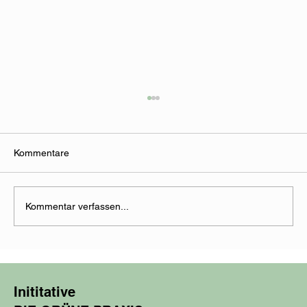
Kommentare
Kommentar verfassen...
VERLEIHUNG: Female Founder Award
2024
Inititative