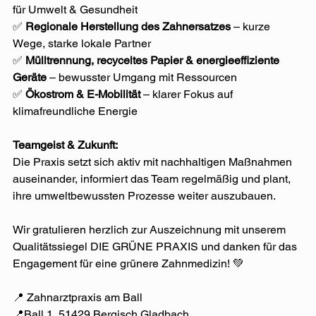
für Umwelt & Gesundheit⁠
✅ 
Regionale Herstellung des Zahnersatzes
 – kurze 
Wege, starke lokale Partner⁠
✅ 
Mülltrennung, recyceltes Papier & energieeffiziente 
Geräte
 – bewusster Umgang mit Ressourcen⁠
✅ 
Ökostrom & E-Mobilität
 – klarer Fokus auf 
klimafreundliche Energie⁠
Teamgeist & Zukunft:⁠
Die Praxis setzt sich aktiv mit nachhaltigen Maßnahmen 
auseinander, informiert das Team regelmäßig und plant, 
ihre umweltbewussten Prozesse weiter auszubauen.⁠
Wir gratulieren herzlich zur Auszeichnung mit unserem 
Qualitätssiegel DIE GRÜNE PRAXIS und danken für das 
Engagement für eine grünere Zahnmedizin! 💚
📍 Zahnarztpraxis am Ball⁠
📍Ball 1, 51429 Bergisch Gladbach⁠